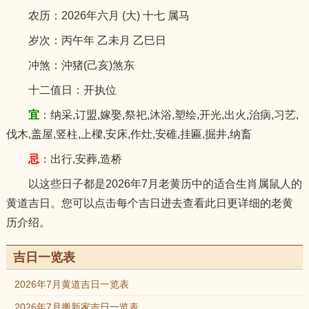
农历：2026年六月 (大) 十七 属马
岁次：丙午年 乙未月 乙巳日
冲煞：沖猪(己亥)煞东
十二值日：开执位
宜
：纳采,订盟,嫁娶,祭祀,沐浴,塑绘,开光,出火,治病,习艺,
伐木,盖屋,竖柱,上樑,安床,作灶,安碓,挂匾,掘井,纳畜
忌
：出行,安葬,造桥
以这些日子都是2026年7月老黄历中的适合生肖属鼠人的
黄道吉日。您可以点击每个吉日进去查看此日更详细的老黄
历介绍。
吉日一览表
2026年7月黄道吉日一览表
2026年7月搬新家吉日一览表