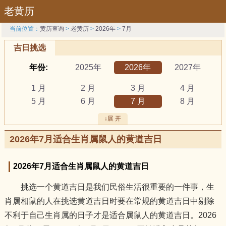
老黄历
当前位置：
黄历查询
>
老黄历
>
2026年
>
7月
吉日挑选
年份:
2025年
2026年
2027年
1 月
2 月
3 月
4 月
5 月
6 月
7 月
8 月
9 月
10 月
11 月
12 月
↓展 开
吉日:
安葬
出行
动土
2026年7月适合生肖属鼠人的黄道吉日
祭祀
结婚
开工
开市
订婚
破土
搬新家
谢土
2026年7月适合生肖属鼠人的黄道吉日
修坟
装修
搬家
黄道吉日
挑选一个黄道吉日是我们民俗生活很重要的一件事，生
属相:
鼠
牛
虎
肖属相鼠的人在挑选黄道吉日时要在常规的黄道吉日中剔除
兔
龙
蛇
马
不利于自己生肖属的日子才是适合属鼠人的黄道吉日。2026
羊
猴
鸡
狗