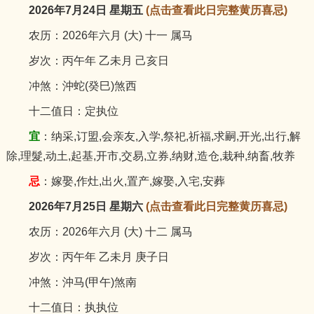
2026年7月24日 星期五
(点击查看此日完整黄历喜忌)
农历：2026年六月 (大) 十一 属马
岁次：丙午年 乙未月 己亥日
冲煞：沖蛇(癸巳)煞西
十二值日：定执位
宜
：纳采,订盟,会亲友,入学,祭祀,祈福,求嗣,开光,出行,解
除,理髮,动土,起基,开市,交易,立券,纳财,造仓,栽种,纳畜,牧养
忌
：嫁娶,作灶,出火,置产,嫁娶,入宅,安葬
2026年7月25日 星期六
(点击查看此日完整黄历喜忌)
农历：2026年六月 (大) 十二 属马
岁次：丙午年 乙未月 庚子日
冲煞：沖马(甲午)煞南
十二值日：执执位