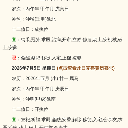
岁次：丙午年 甲午月 戊寅日
冲煞：沖猴(壬申)煞北
十二值日：成执位
宜
：纳采,冠笄,求医,治病,开市,立券,修造,动土,安机械,破
土,安葬
忌
：斋醮,祭祀,移徙,入宅,上樑,嫁娶
2026年7月5日 星期日
(点击查看此日完整黄历喜忌)
农历：2026年五月 (小) 廿一 属马
岁次：丙午年 甲午月 庚辰日
冲煞：沖狗(甲戍)煞南
十二值日：开执位
宜
：祭祀,祈福,求嗣,斋醮,安香,解除,移徙,入宅,会亲友,求
医,治病,动土,破土,开生坟,合寿木