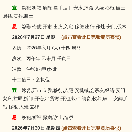
宜
：祭祀,祈福,解除,整手足甲,安床,沐浴,入殓,移柩,破土,
启钻,安葬,谢土
忌
：嫁娶,斋醮,开市,出火,入宅,移徙,出行,作灶,安门,伐木
2026年7月27日 星期一
(点击查看此日完整黄历喜忌)
农历：2026年六月 (大) 十四 属马
岁次：丙午年 乙未月 壬寅日
冲煞：沖猴(丙申)煞北
十二值日：危执位
宜
：嫁娶,开市,立券,移徙,入宅,安机械,会亲友,经络,安门,
安床,挂匾,拆卸,开仓,出货财,开池,栽种,纳畜,牧养,破土,安葬,启
钻,移柩,入殓,立碑
忌
：祭祀,祈福,探病,谢土,造桥
2026年7月30日 星期四
(点击查看此日完整黄历喜忌)