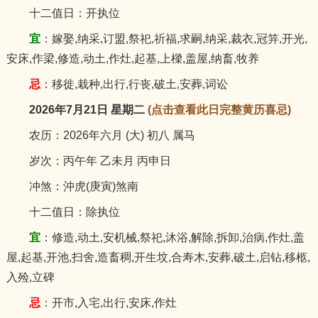
十二值日：开执位
宜
：嫁娶,纳采,订盟,祭祀,祈福,求嗣,纳采,裁衣,冠笄,开光,
安床,作梁,修造,动土,作灶,起基,上樑,盖屋,纳畜,牧养
忌
：移徙,栽种,出行,行丧,破土,安葬,词讼
2026年7月21日 星期二
(点击查看此日完整黄历喜忌)
农历：2026年六月 (大) 初八 属马
岁次：丙午年 乙未月 丙申日
冲煞：沖虎(庚寅)煞南
十二值日：除执位
宜
：修造,动土,安机械,祭祀,沐浴,解除,拆卸,治病,作灶,盖
屋,起基,开池,扫舍,造畜稠,开生坟,合寿木,安葬,破土,启钻,移柩,
入殓,立碑
忌
：开市,入宅,出行,安床,作灶