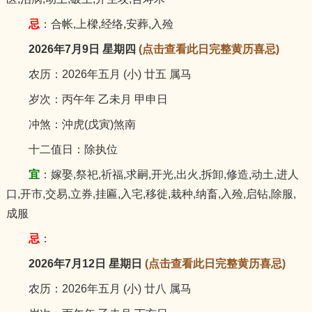
忌
：合帐,上樑,经络,安葬,入殓
2026年7月9日 星期四
(点击查看此日完整黄历喜忌)
农历：2026年五月 (小) 廿五 属马
岁次：丙午年 乙未月 甲申日
冲煞：沖虎(戊寅)煞南
十二值日：除执位
宜
：嫁娶,祭祀,祈福,求嗣,开光,出火,拆卸,修造,动土,进人
口,开市,交易,立券,挂匾,入宅,移徙,栽种,纳畜,入殓,启钻,除服,
成服
忌
：
2026年7月12日 星期日
(点击查看此日完整黄历喜忌)
农历：2026年五月 (小) 廿八 属马