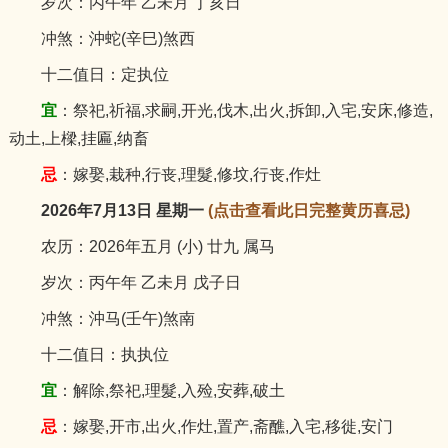
岁次：丙午年 乙未月 丁亥日
冲煞：沖蛇(辛巳)煞西
十二值日：定执位
宜
：祭祀,祈福,求嗣,开光,伐木,出火,拆卸,入宅,安床,修造,
动土,上樑,挂匾,纳畜
忌
：嫁娶,栽种,行丧,理髮,修坟,行丧,作灶
2026年7月13日 星期一
(点击查看此日完整黄历喜忌)
农历：2026年五月 (小) 廿九 属马
岁次：丙午年 乙未月 戊子日
冲煞：沖马(壬午)煞南
十二值日：执执位
宜
：解除,祭祀,理髮,入殓,安葬,破土
忌
：嫁娶,开市,出火,作灶,置产,斋醮,入宅,移徙,安门