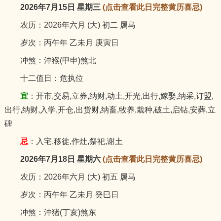
2026年7月15日 星期三
(点击查看此日完整黄历喜忌)
农历：2026年六月 (大) 初二 属马
岁次：丙午年 乙未月 庚寅日
冲煞：沖猴(甲申)煞北
十二值日：危执位
宜
：开市,交易,立券,纳财,动土,开光,出行,嫁娶,纳采,订盟,
出行,纳财,入学,开仓,出货财,纳畜,牧养,栽种,破土,启钻,安葬,立
碑
忌
：入宅,移徙,作灶,祭祀,谢土
2026年7月18日 星期六
(点击查看此日完整黄历喜忌)
农历：2026年六月 (大) 初五 属马
岁次：丙午年 乙未月 癸巳日
冲煞：沖猪(丁亥)煞东