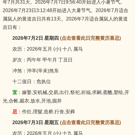
年7月共31天。2026年7月7日9:56:40开始进入小暑节气。
猪
2026年7月23日3:12:48开始进入大暑节气。2026年7月适合
属鼠人的黄道吉日共有13天。2026年7月适合属鼠人的黄道
吉日有：
2026年7月2日 星期四
(点击查看此日完整黄历喜忌)
农历：2026年五月 (小) 十八 属马
岁次：丙午年 甲午月 丁丑日
冲煞：沖羊(辛未)煞东
十二值日：危执位
宜
：嫁娶,安机械,交易,出行,祭祀,祈福,求嗣,斋醮,塑绘,开
光,合帐,裁衣,放水,开池,掘井
忌
：作灶,理髮,造桥,行丧,安葬
2026年7月3日 星期五
(点击查看此日完整黄历喜忌)
农历：2026年五月 (小) 十九 属马