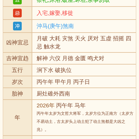
祭祀,沐浴,破屋,坏垣,余事勿取
入宅,嫁娶,移徙
沖马(庚午)煞南
月破 大耗 灾煞 天火 厌对 五虚 招摇 四
凶神宜忌
忌 触水龙
吉神宜趋
解神 六仪 月德 金匮 鸣犬对
五行
涧下水 破执位
岁次
丙午年 甲午月 丙子日
胎神
厨灶碓外西南
2026年
丙午年 马年
丙午年太岁为文哲大将军，太岁方位为正南方（太岁方
年
不易动土，古太岁头上动土犯了动土煞都是大凶之
兆）。