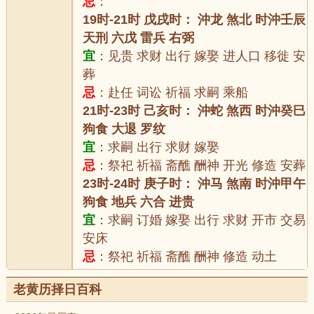
忌
：
19时-21时 戊戌时： 沖龙 煞北 时沖壬辰
天刑 六戊 雷兵 右弼
宜
：见贵 求财 出行 嫁娶 进人口 移徙 安
葬
忌
：赴任 词讼 祈福 求嗣 乘船
21时-23时 己亥时： 沖蛇 煞西 时沖癸巳
狗食 大退 罗纹
宜
：求嗣 出行 求财 嫁娶
忌
：祭祀 祈福 斋醮 酬神 开光 修造 安葬
23时-24时 庚子时： 沖马 煞南 时沖甲午
狗食 地兵 六合 进贵
宜
：求嗣 订婚 嫁娶 出行 求财 开市 交易
安床
忌
：祭祀 祈福 斋醮 酬神 修造 动土
老黄历择日百科