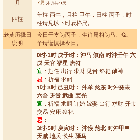
7月
月
(本月共31天)
年柱 丙午，月柱 甲午，日柱 丙子，时
四柱
柱请见以下时辰格局。
老黄历择日
今日干支为丙子，生肖属相为马、兔、
说明
羊请谨慎择今日。
0时-1时 戊子时：沖马 煞南 时沖壬午 六
戊 天官 福星 唐符
宜
：赴任 出行 求财 见贵 祭祀 酬神
忌
：祈福 求嗣
1时-3时 己丑时： 沖羊 煞东 时沖癸未
六合 进贵 武曲 宝光
宜
：祈福 求嗣 订婚 嫁娶 出行 求财 开市
交易 安床 祭祀
忌
：
3时-5时 庚寅时： 沖猴 煞北 时沖甲申
天贼 地兵 长生 驿马