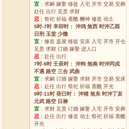
宜
：求嗣 嫁娶 移徙 入宅 开市 交易 安葬
赴任 出行 见贵 求财
忌
：祭祀 祈福 斋醮 酬神 修造 动土
5时-7时 辛卯时： 沖鸡 煞西 时沖乙酉
日刑 玉堂 少微
宜
：修造 盖屋 移徙 安床 入宅 开市 开仓
见贵 求财 订婚 嫁娶 进人口
忌
：赴任 出行
7时-9时 壬辰时： 沖狗 煞南 时沖丙戍
不遇 路空 三合 武曲
宜
：求嗣 订婚 嫁娶 求财 开市 交易 安床
忌
：赴任 出行 祭祀 祈福 斋醮 开光
9时-11时 癸巳时： 沖猪 煞东 时沖丁亥
元武 路空 日禄
宜
：求财 见贵 订婚 嫁娶 入宅 开市 安葬
忌
：赴任 出行 修造 动土 祭祀 祈福 斋醮
开光