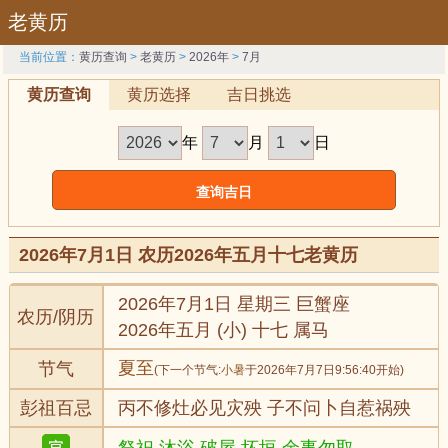
老黄历
当前位置：
黄历查询
>
老黄历
>
2026年
>
7月
黄历查询
黄历选择
吉日挑选
年
月
日
2026年7月1日 农历2026年五月十七老黄历
2026年7月1日 星期三 巨蟹座
农历/阴历
2026年五月 (小) 十七 属马
夏至
节气
(下一个节气:
小暑
于2026年7月7日9:56:40开始)
彭祖百忌
丙不修灶必见灾殃 子不问卜自惹祸殃