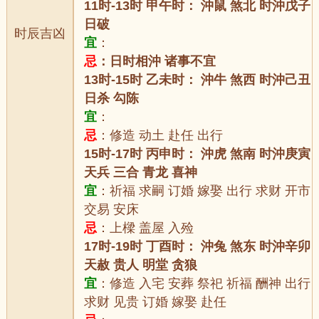
11时-13时 甲午时： 沖鼠 煞北 时沖戊子
日破
时辰吉凶
宜
：
忌
：日时相沖 诸事不宜
13时-15时 乙未时： 沖牛 煞西 时沖己丑
日杀 勾陈
宜
：
忌
：修造 动土 赴任 出行
15时-17时 丙申时： 沖虎 煞南 时沖庚寅
天兵 三合 青龙 喜神
宜
：祈福 求嗣 订婚 嫁娶 出行 求财 开市
交易 安床
忌
：上樑 盖屋 入殓
17时-19时 丁酉时： 沖兔 煞东 时沖辛卯
天赦 贵人 明堂 贪狼
宜
：修造 入宅 安葬 祭祀 祈福 酬神 出行
求财 见贵 订婚 嫁娶 赴任