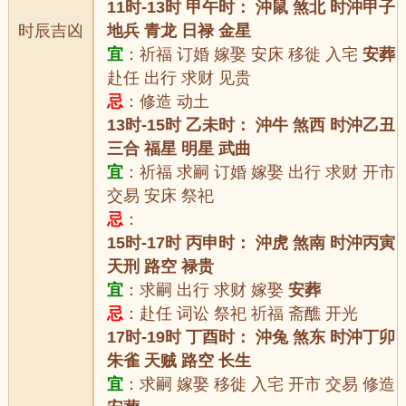
11时-13时 甲午时： 沖鼠 煞北 时沖甲子
时辰吉凶
地兵 青龙 日禄 金星
宜
：祈福 订婚 嫁娶 安床 移徙 入宅
安葬
赴任 出行 求财 见贵
忌
：修造 动土
13时-15时 乙未时： 沖牛 煞西 时沖乙丑
三合 福星 明星 武曲
宜
：祈福 求嗣 订婚 嫁娶 出行 求财 开市
交易 安床 祭祀
忌
：
15时-17时 丙申时： 沖虎 煞南 时沖丙寅
天刑 路空 禄贵
宜
：求嗣 出行 求财 嫁娶
安葬
忌
：赴任 词讼 祭祀 祈福 斋醮 开光
17时-19时 丁酉时： 沖兔 煞东 时沖丁卯
朱雀 天贼 路空 长生
宜
：求嗣 嫁娶 移徙 入宅 开市 交易 修造