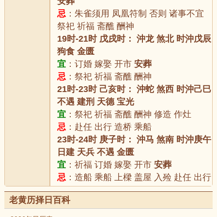
安葬
忌
：朱雀须用 凤凰符制 否则 诸事不宜
祭祀 祈福 斋醮 酬神
19时-21时 戊戌时： 沖龙 煞北 时沖戊辰
狗食 金匮
宜
：订婚 嫁娶 开市
安葬
忌
：祭祀 祈福 斋醮 酬神
21时-23时 己亥时： 沖蛇 煞西 时沖己巳
不遇 建刑 天德 宝光
宜
：祭祀 祈福 斋醮 酬神 修造 作灶
忌
：赴任 出行 造桥 乘船
23时-24时 庚子时： 沖马 煞南 时沖庚午
日建 天兵 不遇 金匮
宜
：祈福 订婚 嫁娶 开市
安葬
忌
：造船 乘船 上樑 盖屋 入殓 赴任 出行
老黄历择日百科