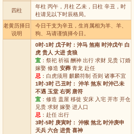
年柱 丙午，月柱 乙未，日柱 辛丑，时
四柱
柱请见以下时辰格局。
老黄历择日
今日干支为辛丑，生肖属相为羊、羊、
说明
狗、马请谨慎择今日。
0时-1时 戊子时：沖马 煞南 时沖戊午 白
虎 贵人 大进 贪狼
宜
：祭祀 祈福 酬神 出行 求财 见贵 订婚
嫁娶 修造
安葬
青龙 赴任
忌
：白虎须用 麒麟符制 否则 诸事不宜
1时-3时 己丑时： 沖羊 煞东 时沖己未
不遇 玉堂 右弼 唐符
宜
：修造 盖屋 移徙 安床 入宅 开市 开仓
见贵 求财 嫁娶 进人口
忌
：赴任 出行
3时-5时 庚寅时： 沖猴 煞北 时沖庚申
天兵 六合 进贵 喜神