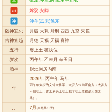
破屋,坏垣,解除,余事勿取
嫁娶,安葬
沖羊(乙未)煞东
凶神宜忌
月破 大耗 月刑 四击 九空 朱雀
吉神宜趋
月德 天福 天福 喜神
五行
璧上土 破执位
岁次
丙午年 乙未月 辛丑日
胎神
厨灶厕房内南
2026年
丙午年 马年
丙午年太岁为文哲大将军，太岁方位为正南方（太岁方
年
不易动土，古太岁头上动土犯了动土煞都是大凶之
兆）。
7月
月
(本月共31天)