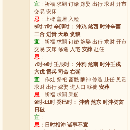
宜
：祈福 求嗣 订婚 嫁娶 出行 求财 开市
交易 安床
忌
：上樑 盖屋 入殓
5时-7时 辛卯时： 沖鸡 煞西 时沖辛酉
三合 进贵 天赦 贪狼
宜
：祈福 求嗣 订婚 嫁娶 出行 求财 开市
交易 安床 修造 入宅
安葬
赴任
忌
：
7时-9时 壬辰时： 沖狗 煞南 时沖壬戍
六戊 雷兵 司命 右弼
宜
：作灶 祭祀 斋醮 酬神 修造 赴任 见贵
求财 出行 嫁娶 进人口 移徙
安葬
忌
：祈福 求嗣 乘船
9时-11时 癸巳时： 沖猪 煞东 时沖癸亥
日破
宜
：
忌
：日时相沖 诸事不宜