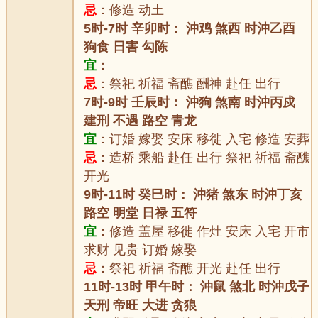
忌
：修造 动土
5时-7时 辛卯时： 沖鸡 煞西 时沖乙酉
狗食 日害 勾陈
宜
：
忌
：祭祀 祈福 斋醮 酬神 赴任 出行
7时-9时 壬辰时： 沖狗 煞南 时沖丙戍
建刑 不遇 路空 青龙
宜
：订婚 嫁娶 安床 移徙 入宅 修造 安葬
忌
：造桥 乘船 赴任 出行 祭祀 祈福 斋醮
开光
9时-11时 癸巳时： 沖猪 煞东 时沖丁亥
路空 明堂 日禄 五符
宜
：修造 盖屋 移徙 作灶 安床 入宅 开市
求财 见贵 订婚 嫁娶
忌
：祭祀 祈福 斋醮 开光 赴任 出行
11时-13时 甲午时： 沖鼠 煞北 时沖戊子
天刑 帝旺 大进 贪狼