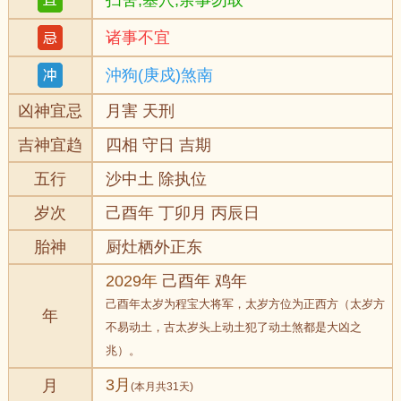
扫舍,塞穴,余事勿取
诸事不宜
沖狗(庚戍)煞南
凶神宜忌
月害 天刑
吉神宜趋
四相 守日 吉期
五行
沙中土 除执位
岁次
己酉年 丁卯月 丙辰日
胎神
厨灶栖外正东
2029年
己酉年 鸡年
己酉年太岁为程宝大将军，太岁方位为正西方（太岁方
年
不易动土，古太岁头上动土犯了动土煞都是大凶之
兆）。
3月
月
(本月共31天)