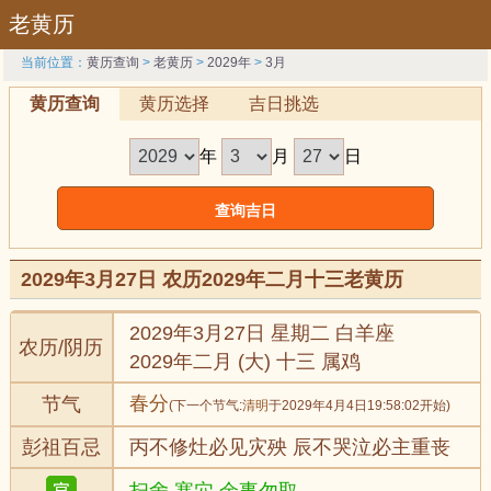
老黄历
当前位置：
黄历查询
>
老黄历
>
2029年
>
3月
黄历查询
黄历选择
吉日挑选
年
月
日
2029年3月27日 农历2029年二月十三老黄历
2029年3月27日 星期二 白羊座
农历/阴历
2029年二月 (大) 十三 属鸡
春分
节气
(下一个节气:
清明
于2029年4月4日19:58:02开始)
彭祖百忌
丙不修灶必见灾殃 辰不哭泣必主重丧