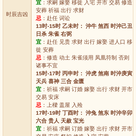
宜
：求嗣 嫁娶 移徙 入宅 开市 交易 修造
安葬 祈福 出行 求财
时辰吉凶
忌
：赴任 词讼
13时-15时 乙未时： 沖牛 煞西 时沖己丑
日杀 朱雀 右弼
宜
：赴任 见贵 求财 出行 嫁娶 进人口 移
徙 安葬
忌
：修造 动土 朱雀须用 凤凰符制 否则
诸事不宜
15时-17时 丙申时： 沖虎 煞南 时沖庚寅
天兵 喜神 三合 金匮
宜
：祈福 求嗣 订婚 嫁娶 出行 求财 开市
交易 安床
忌
：上樑 盖屋 入殓
17时-19时 丁酉时： 沖兔 煞东 时沖辛卯
六合 贵人 天赦 宝光
宜
：祈福 求嗣 订婚 嫁娶 出行 求财 开市