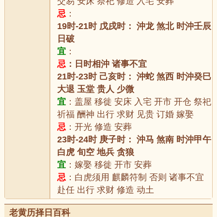
交易 安床 祭祀 修造 入宅 安葬
忌
：
19时-21时 戊戌时： 沖龙 煞北 时沖壬辰
日破
宜
：
忌
：日时相沖 诸事不宜
21时-23时 己亥时： 沖蛇 煞西 时沖癸巳
大退 玉堂 贵人 少微
宜
：盖屋 移徙 安床 入宅 开市 开仓 祭祀
祈福 酬神 出行 求财 见贵 订婚 嫁娶
忌
：开光 修造 安葬
23时-24时 庚子时： 沖马 煞南 时沖甲午
白虎 旬空 地兵 贪狼
宜
：嫁娶 移徙 开市 安葬
忌
：白虎须用 麒麟符制 否则 诸事不宜
赴任 出行 求财 修造 动土
老黄历择日百科