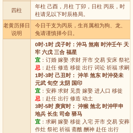
年柱 己酉，月柱 丁卯，日柱 丙辰，时
四柱
柱请见以下时辰格局。
老黄历择日
今日干支为丙辰，生肖属相为狗、龙、
说明
兔请谨慎择今日。
0时-1时 戊子时：沖马 煞南 时沖壬午 天
牢 六戊 三合 福星
宜
：订婚 嫁娶 求财 开市 交易 安床 祭祀
忌
：赴任 修造 移徙 出行 词讼 祈福 求嗣
1时-3时 己丑时： 沖羊 煞东 时沖癸未
元武 旬空 太阴 国印
宜
：安葬 求财 见贵 嫁娶 进人口 移徙
忌
：赴任 出行 修造 动土
3时-5时 庚寅时： 沖猴 煞北 时沖甲申
地兵 长生 司命 驿马
宜
：求嗣 嫁娶 移徙 入宅 开市 交易 安葬
作灶 祭祀 祈福 斋醮 酬神 赴任 出行