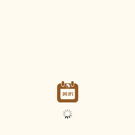
老黄历
当前位置：
黄历查询
>
老黄历
>
2029年
>
3月
黄历查询
黄历选择
吉日挑选
年
月
日
2029年3月6日 农历2029年正月廿二老黄历
2029年3月6日 星期二 双鱼座
农历/阴历
2029年正月 (大) 廿二 属鸡
惊蛰
节气
(下一个节气:
春分
于2029年3月20日16:01:37开始)
彭祖百忌
乙不栽植千株不长 未不服药毒气入肠
嫁娶,祭祀,开光,祈福,求嗣,出行,出火,进