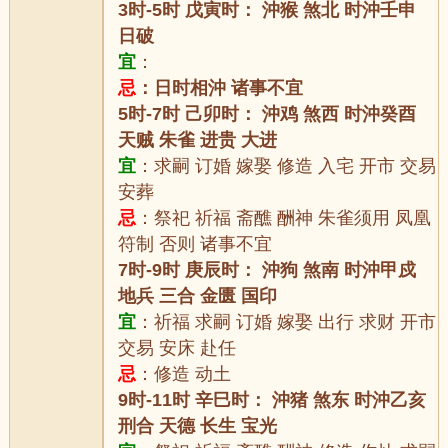
3时-5时 戊寅时： 沖猴 煞北 时沖壬申
日破
宜
：
忌
：日时相沖 诸事不宜
5时-7时 己卯时： 沖鸡 煞西 时沖癸酉
天贼 朱雀 进贵 大进
宜
：求嗣 订婚 嫁娶 修造 入宅 开市 交易
安葬
忌
：祭祀 祈福 斋醮 酬神 朱雀须用 凤凰
符制 否则 诸事不宜
7时-9时 庚辰时： 沖狗 煞南 时沖甲戍
地兵 三合 金匮 国印
宜
：祈福 求嗣 订婚 嫁娶 出行 求财 开市
交易 安床 赴任
忌
：修造 动土
9时-11时 辛巳时： 沖猪 煞东 时沖乙亥
刑合 天德 长生 宝光