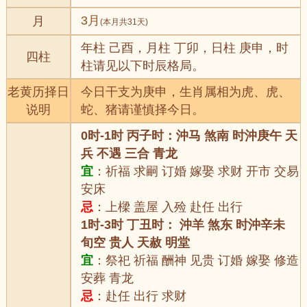
3月
月
(本月共31天)
年柱 己酉，月柱 丁卯，日柱 庚申，时
四柱
柱请见以下时辰格局。
老黄历择日
今日干支为庚申，生肖属相为虎、虎、
说明
蛇、猪请谨慎择今日。
0时-1时 丙子时：沖马 煞南 时沖庚午 天
兵 不遇 三合 青龙
宜
：祈福 求嗣 订婚 嫁娶 求财 开市 交易
安床
忌
：上樑 盖屋 入殓 赴任 出行
1时-3时 丁丑时： 沖羊 煞东 时沖辛未
旬空 贵人 天赦 明堂
宜
：祭祀 祈福 酬神 见贵 订婚 嫁娶 修造
安葬 青龙
忌
：赴任 出行 求财