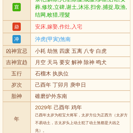
葬,修坟,立碑,谢土,沐浴,扫舍,捕捉,取渔,
结网,畋猎,理髮
安床,嫁娶,作灶,入宅
沖虎(甲寅)煞南
凶神宜忌
小耗 劫煞 四废 五离 八专 白虎
吉神宜趋
月空 天马 要安 解神 除神 鸣犬
五行
石榴木 执执位
岁次
己酉年 丁卯月 庚申日
胎神
碓磨炉外东南
2029年
己酉年 鸡年
己酉年太岁为程宝大将军，太岁方位为正西方（太岁方
年
不易动土，古太岁头上动土犯了动土煞都是大凶之
兆）。