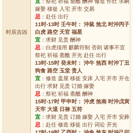
宜
：祭祀 祈福 斋醮 酬神 修造 作灶 求嗣
嫁娶 移徙 入宅 开市 交易
忌
：赴任 出行
11时-13时 壬午时： 沖鼠 煞北 时沖丙子
时辰吉凶
白虎 路空 天官 福星
宜
：求财 见贵 酬神
忌
：白虎须用 麒麟符制 否则 诸事不宜
祭祀 祈福 斋醮 开光 赴任 出行
13时-15时 癸未时： 沖牛 煞西 时沖丁丑
狗食 路空 玉堂 贵人
宜
：修造 盖屋 移徙 安床 入宅 开市 开仓
出行 求财 见贵 订婚 嫁娶
忌
：祭祀 祈福 斋醮 酬神
15时-17时 甲申时： 沖虎 煞南 时沖戊寅
天牢 大退 日禄 五符
宜
：求财 见贵 订婚 嫁娶 入宅 开市 安葬
忌
：赴任 修造 移徙 出行 词讼 开光
17时-19时 乙酉时： 沖兔 煞东 时沖己卯