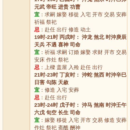
元武 帝旺 进贵 功曹
宜
：求嗣 嫁娶 移徙 入宅 开市 交易 安葬
祈福 祭祀
忌
：赴任 出行 修造 动土
19时-21时 丙戌时： 沖龙 煞北 时沖庚辰
天兵 不遇 喜神 司命
宜
：祈福 求嗣 订婚 嫁娶 求财 开市 交易
安床 作灶 祭祀
忌
：上樑 盖屋 入殓 赴任 出行
21时-23时 丁亥时： 沖蛇 煞西 时沖辛巳
日害 勾陈 天赦
宜
：修造 入宅 安葬
忌
：赴任 出行
23时-24时 戊子时： 沖马 煞南 时沖壬午
六戊 旬空 长生 司命
宜
：嫁娶 移徙 入宅 开市 交易 修造 安葬
作灶 祭祀 斋醮 酬神