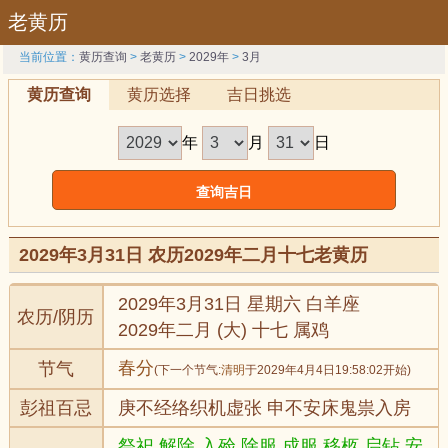
老黄历
当前位置：
黄历查询
>
老黄历
>
2029年
>
3月
黄历查询
黄历选择
吉日挑选
年
月
日
2029年3月31日 农历2029年二月十七老黄历
2029年3月31日 星期六 白羊座
农历/阴历
2029年二月 (大) 十七 属鸡
春分
节气
(下一个节气:
清明
于2029年4月4日19:58:02开始)
彭祖百忌
庚不经络织机虚张 申不安床鬼祟入房
祭祀,解除,入殓,除服,成服,移柩,启钻,安