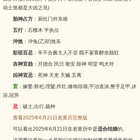
动土煞都是大凶之兆)
胎神占方
：厨灶门外东南
五行
：石榴木 平执位
沖煞
：沖兔(乙卯)煞东
彭祖百忌
：辛不合酱主人不尝 酉不宴客醉坐颠狂
吉神宜趋
：月德合 民日 敬安 除神 明堂 鸣犬对
凶神宜忌
：死神 天吏 天贼 五离
宜
：嫁娶,祭祀,理髮,作灶,修饰垣墙,平治道涂,整手足甲,沐
浴,冠笄
忌
：破土,出行,栽种
查看2025年6月21日老黄历完整版
可以看出2025年6月21日在老黄历中是
适合结婚
的。