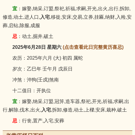
宜
：嫁娶,纳采,订盟,祭祀,祈福,求嗣,开光,出火,出行,拆卸,
修造,动土,进人口,
入宅
,移徙,安床,交易,立券,挂匾,纳财,入殓,安
葬,启钻,除服,成服
忌
：动土,掘井,破土
2025年6月28日 星期六
(点击查看此日完整黄历喜忌)
农历：2025年六月 (大) 初四 属蛇
岁次：乙巳年 壬午月 戊辰日
冲煞：沖狗(壬戍)煞南
十二值日：开执位
宜
：嫁娶,纳采,订盟,冠笄,造车器,祭祀,开光,祈福,求嗣,出
行,解除,伐木,出火,
入宅
,拆卸,修造,动土,上樑,安床,栽种,破土
忌
：行丧,置产,入宅,安葬