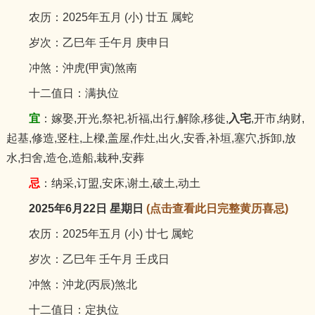
农历：2025年五月 (小) 廿五 属蛇
岁次：乙巳年 壬午月 庚申日
冲煞：沖虎(甲寅)煞南
十二值日：满执位
宜
：嫁娶,开光,祭祀,祈福,出行,解除,移徙,
入宅
,开市,纳财,
起基,修造,竖柱,上樑,盖屋,作灶,出火,安香,补垣,塞穴,拆卸,放
水,扫舍,造仓,造船,栽种,安葬
忌
：纳采,订盟,安床,谢土,破土,动土
2025年6月22日 星期日
(点击查看此日完整黄历喜忌)
农历：2025年五月 (小) 廿七 属蛇
岁次：乙巳年 壬午月 壬戌日
冲煞：沖龙(丙辰)煞北
十二值日：定执位