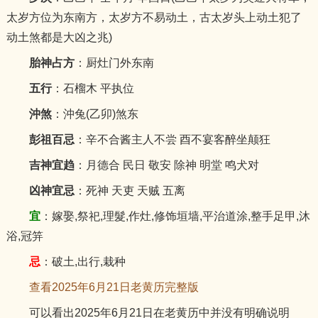
太岁方位为东南方，太岁方不易动土，古太岁头上动土犯了
动土煞都是大凶之兆)
胎神占方
：厨灶门外东南
五行
：石榴木 平执位
沖煞
：沖兔(乙卯)煞东
彭祖百忌
：辛不合酱主人不尝 酉不宴客醉坐颠狂
吉神宜趋
：月德合 民日 敬安 除神 明堂 鸣犬对
凶神宜忌
：死神 天吏 天贼 五离
宜
：嫁娶,祭祀,理髮,作灶,修饰垣墙,平治道涂,整手足甲,沐
浴,冠笄
忌
：破土,出行,栽种
查看2025年6月21日老黄历完整版
可以看出2025年6月21日在老黄历中并没有明确说明