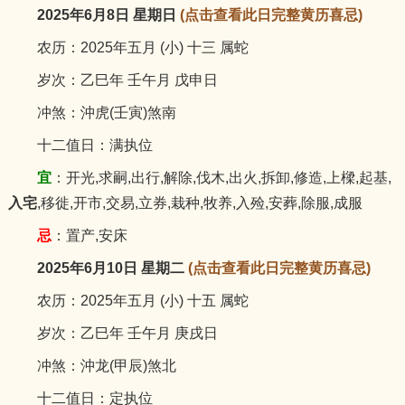
2025年6月8日 星期日
(点击查看此日完整黄历喜忌)
农历：2025年五月 (小) 十三 属蛇
岁次：乙巳年 壬午月 戊申日
冲煞：沖虎(壬寅)煞南
十二值日：满执位
宜
：开光,求嗣,出行,解除,伐木,出火,拆卸,修造,上樑,起基,
入宅
,移徙,开市,交易,立券,栽种,牧养,入殓,安葬,除服,成服
忌
：置产,安床
2025年6月10日 星期二
(点击查看此日完整黄历喜忌)
农历：2025年五月 (小) 十五 属蛇
岁次：乙巳年 壬午月 庚戌日
冲煞：沖龙(甲辰)煞北
十二值日：定执位