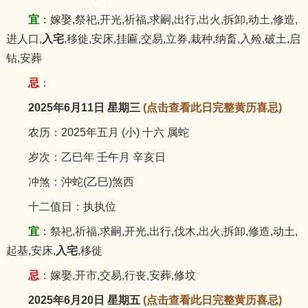
宜
：嫁娶,祭祀,开光,祈福,求嗣,出行,出火,拆卸,动土,修造,
进人口,
入宅
,移徙,安床,挂匾,交易,立券,栽种,纳畜,入殓,破土,启
钻,安葬
忌
：
2025年6月11日 星期三
(点击查看此日完整黄历喜忌)
农历：2025年五月 (小) 十六 属蛇
岁次：乙巳年 壬午月 辛亥日
冲煞：沖蛇(乙巳)煞西
十二值日：执执位
宜
：祭祀,祈福,求嗣,开光,出行,伐木,出火,拆卸,修造,动土,
起基,安床,
入宅
,移徙
忌
：嫁娶,开市,交易,行丧,安葬,修坟
2025年6月20日 星期五
(点击查看此日完整黄历喜忌)