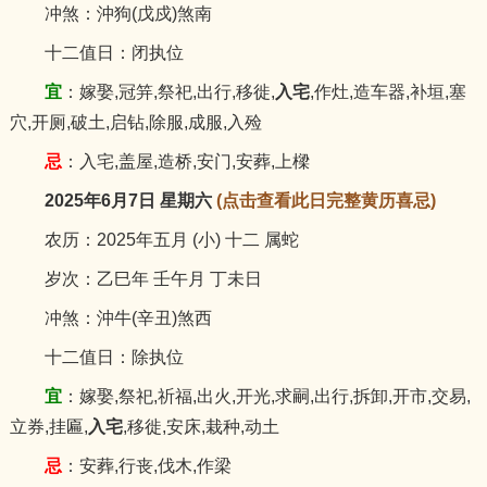
冲煞：沖狗(戊戍)煞南
十二值日：闭执位
宜
：嫁娶,冠笄,祭祀,出行,移徙,
入宅
,作灶,造车器,补垣,塞
穴,开厕,破土,启钻,除服,成服,入殓
忌
：入宅,盖屋,造桥,安门,安葬,上樑
2025年6月7日 星期六
(点击查看此日完整黄历喜忌)
农历：2025年五月 (小) 十二 属蛇
岁次：乙巳年 壬午月 丁未日
冲煞：沖牛(辛丑)煞西
十二值日：除执位
宜
：嫁娶,祭祀,祈福,出火,开光,求嗣,出行,拆卸,开市,交易,
立券,挂匾,
入宅
,移徙,安床,栽种,动土
忌
：安葬,行丧,伐木,作梁