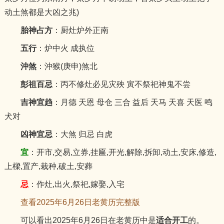
动土煞都是大凶之兆)
胎神占方
：厨灶炉外正南
五行
：炉中火 成执位
沖煞
：沖猴(庚申)煞北
彭祖百忌
：丙不修灶必见灾殃 寅不祭祀神鬼不尝
吉神宜趋
：月德 天恩 母仓 三合 益后 天马 天喜 天医 鸣
犬对
凶神宜忌
：大煞 归忌 白虎
宜
：开市,交易,立券,挂匾,开光,解除,拆卸,动土,安床,修造,
上樑,置产,栽种,破土,安葬
忌
：作灶,出火,祭祀,嫁娶,入宅
查看2025年6月26日老黄历完整版
可以看出2025年6月26日在老黄历中是
适合开工
的。