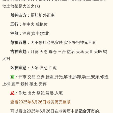
动土煞都是大凶之兆)
胎神占方
：厨灶炉外正南
五行
：炉中火 成执位
沖煞
：沖猴(庚申)煞北
彭祖百忌
：丙不修灶必见灾殃 寅不祭祀神鬼不尝
吉神宜趋
：月德 天恩 母仓 三合 益后 天马 天喜 天医 鸣
犬对
凶神宜忌
：大煞 归忌 白虎
宜
：开市,交易,立券,挂匾,开光,解除,拆卸,动土,安床,修造,
上樑,置产,栽种,破土,安葬
忌
：作灶,出火,祭祀,嫁娶,入宅
查看2025年6月26日老黄历完整版
可以看出2025年6月26日在老黄历中是
适合开市
的。