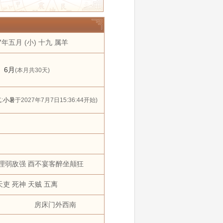
年
2032年
2033年
11 月
12 月
7年五月 (小) 十九 属羊
搬家
黄道吉日
狗
猪
6月
(本月共30天)
:
小暑
于2027年7月7日15:36:44开始)
理弱敌强 酉不宴客醉坐颠狂
天吏 死神 天贼 五离
房床门外西南