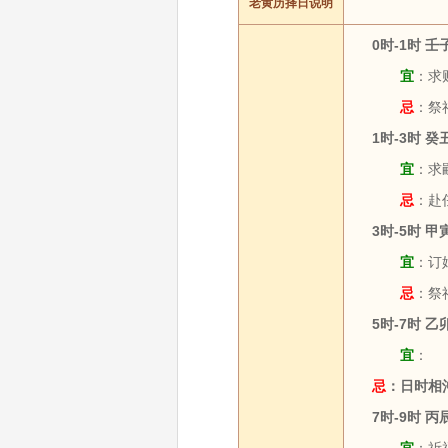
老黄历择日说明
0时-1时 
宜
：求财
忌
：祭
1时-3时 
宜
：求嗣
忌
：赴
3时-5时 
宜
：订婚
忌
：祭
5时-7时 
宜
：
忌
：日时相
7时-9时 