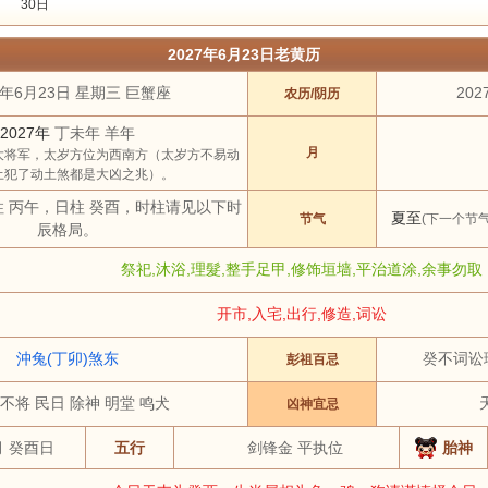
30日
2024年
2025年
2026年
2027年
2028年
2029年
2030年
2031
2027年6月23日老黄历
3 月
4 月
5 月
6 月
7 月
8 月
9 月
10 月
7年6月23日 星期三 巨蟹座
202
农历/阴历
土
祭祀
结婚
开工
开市
订婚
破土
搬新家
谢土
修坟
装修
2027年
丁未年 羊年
虎
兔
龙
蛇
马
羊
猴
鸡
月
大将军，太岁方位为西南方（太岁方不易动
土犯了动土煞都是大凶之兆）。
柱 丙午，日柱 癸酉，时柱请见以下时
夏至
节气
(下一个节气
辰格局。
祭祀,沐浴,理髮,整手足甲,修饰垣墙,平治道涂,余事勿取
开市,入宅,出行,修造,词讼
沖兔(丁卯)煞东
癸不词讼
彭祖百忌
 不将 民日 除神 明堂 鸣犬
凶神宜忌
月 癸酉日
五行
剑锋金 平执位
胎神