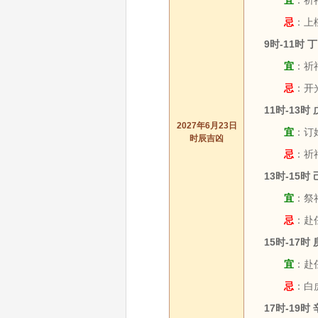
宜
：祈
忌
：上
9时-11时
宜
：祈
忌
：开
11时-13时
2027年6月23日
宜
：订婚
时辰吉凶
忌
：祈
13时-15时
宜
：祭祀
忌
：赴
15时-17时
宜
：赴
忌
：白
17时-19时