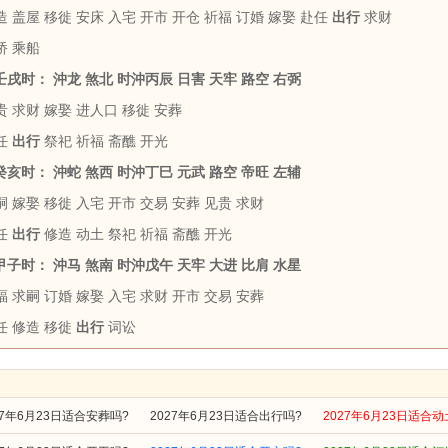
 盖屋 移徙 安床 入宅 开市 开仓 祈福 订婚 嫁娶 赴任
出行
求财
桥 乘船
 壬戌时： 沖龙 煞北 时沖丙辰 日害 天牢 路空 右弼
贵 求财 嫁娶 进人口 移徙 安葬
任
出行
祭祀 祈福 斋醮 开光
 癸亥时： 沖蛇 煞西 时沖丁巳 元武 路空 帝旺 左辅
 嫁娶 移徙 入宅 开市 交易 安葬 见贵 求财
任
出行
修造 动土 祭祀 祈福 斋醮 开光
 甲子时： 沖马 煞南 时沖戊午 天牢 大进 比肩 水星
 求嗣 订婚 嫁娶 入宅 求财 开市 交易 安葬
任 修造 移徙
出行
词讼
27年6月23日适合安葬吗?
2027年6月23日适合出行吗?
2027年6月23日适合动