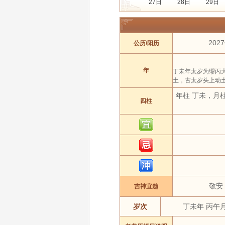
27日
28日
29日
年份:
2022年
2023年
月份:
1 月
2 月
202
公历/阳历
吉日:
安葬
出行
动
属相:
鼠
牛
年
丁未年太岁为缪丙
土，古太岁头上动
年柱 丁未，月
四柱
敬安
吉神宜趋
岁次
丁未年 丙午