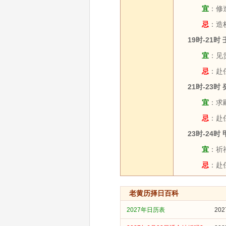
宜
：修造
忌
：造
19时-21时
宜
：见
忌
：赴
21时-23时
宜
：求嗣
忌
：赴
23时-24时
宜
：祈福
忌
：赴
老黄历择日百科
2027年日历表
20