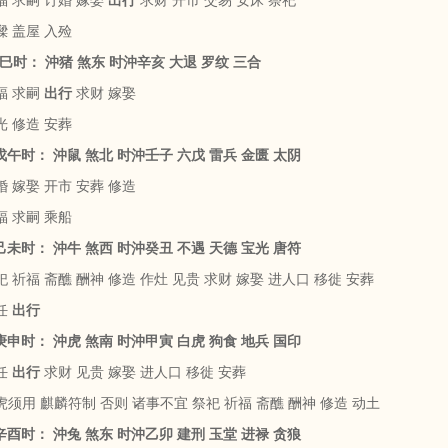
福 求嗣 订婚 嫁娶
出行
求财 开市 交易 安床 祭祀
樑 盖屋 入殓
 丁巳时： 沖猪 煞东 时沖辛亥 大退 罗纹 三合
福 求嗣
出行
求财 嫁娶
光 修造 安葬
 戊午时： 沖鼠 煞北 时沖壬子 六戊 雷兵 金匮 太阴
 嫁娶 开市 安葬 修造
福 求嗣 乘船
 己未时： 沖牛 煞西 时沖癸丑 不遇 天德 宝光 唐符
 祈福 斋醮 酬神 修造 作灶 见贵 求财 嫁娶 进人口 移徙 安葬
任
出行
 庚申时： 沖虎 煞南 时沖甲寅 白虎 狗食 地兵 国印
任
出行
求财 见贵 嫁娶 进人口 移徙 安葬
虎须用 麒麟符制 否则 诸事不宜 祭祀 祈福 斋醮 酬神 修造 动土
 辛酉时： 沖兔 煞东 时沖乙卯 建刑 玉堂 进禄 贪狼