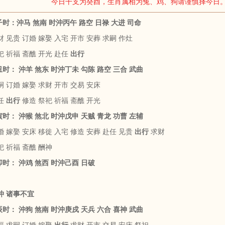
今日干支为癸酉，生肖属相为兔、鸡、狗请谨慎择今日
壬子时：沖马 煞南 时沖丙午 路空 日禄 大进 司命
 见贵 订婚 嫁娶 入宅 开市 安葬 求嗣 作灶
祀 祈福 斋醮 开光 赴任
出行
癸丑时： 沖羊 煞东 时沖丁未 勾陈 路空 三合 武曲
 订婚 嫁娶 求财 开市 交易 安床
任
出行
修造 祭祀 祈福 斋醮 开光
甲寅时： 沖猴 煞北 时沖戊申 天贼 青龙 功曹 左辅
 嫁娶 安床 移徙 入宅 修造 安葬 赴任 见贵
出行
求财
祀 祈福 斋醮 酬神
乙卯时： 沖鸡 煞西 时沖己酉 日破
沖 诸事不宜
丙辰时： 沖狗 煞南 时沖庚戍 天兵 六合 喜神 武曲