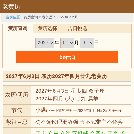
老黄历
当前位置：
黄历查询
>
老黄历
>
2027年
>
6月
黄历查询
黄历选择
吉日挑选
年
月
日
2027年6月3日 农历2027年四月廿九老黄历
2027年6月3日 星期四 双子座
农历/阴历
2027年四月 (大) 廿九 属羊
小满
节气
(下一个节气:
芒种
于2027年6月6日5:25:29开始)
彭祖百忌
癸不词讼理弱敌强 丑不冠带主不还乡
开市,交易,立券,安机械,会亲友,开光,求