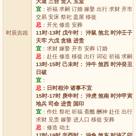
大退 三合 贵人 玉堂
宜
：祈福 求嗣 订婚 嫁娶 出行 求财 开市
交易 安床 祭祀 盖屋 移徙
忌
：开光 修造 安葬
时辰吉凶
11时-13时 戊午时： 沖鼠 煞北 时沖壬子
天牢 六戊 贪狼 进贵
宜
：求财 嫁娶 开市 安葬 订婚
忌
：赴任 修造 移徙 出行 词讼 祈福 求嗣
13时-15时 己未时： 沖牛 煞西 时沖癸丑
日破
宜
：
忌
：日时相沖 诸事不宜
15时-17时 庚申时： 沖虎 煞南 时沖甲寅
地兵 司命 进贵 国印
宜
：作灶 祭祀 祈福 斋醮 酬神 赴任 出行
求财 见贵 嫁娶 进人口 移徙 安葬
忌
：修造 动土
17时-19时 辛酉时： 沖兔 煞东 时沖乙卯