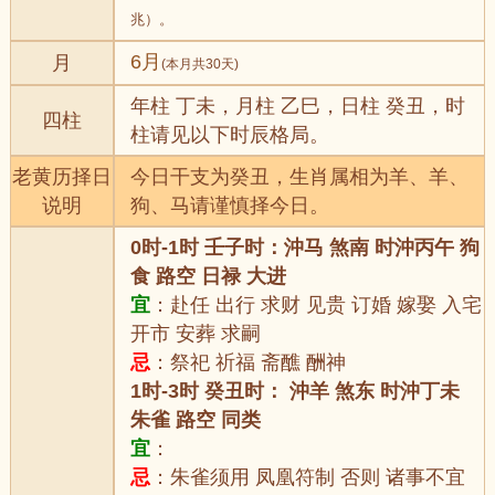
兆）。
6月
月
(本月共30天)
年柱 丁未，月柱 乙巳，日柱 癸丑，时
四柱
柱请见以下时辰格局。
老黄历择日
今日干支为癸丑，生肖属相为羊、羊、
说明
狗、马请谨慎择今日。
0时-1时 壬子时：沖马 煞南 时沖丙午 狗
食 路空 日禄 大进
宜
：赴任 出行 求财 见贵 订婚 嫁娶 入宅
开市 安葬 求嗣
忌
：祭祀 祈福 斋醮 酬神
1时-3时 癸丑时： 沖羊 煞东 时沖丁未
朱雀 路空 同类
宜
：
忌
：朱雀须用 凤凰符制 否则 诸事不宜