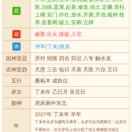
医,治病,盖屋,起基,修造,动土,定磉,竖柱,
上樑,安门,作灶,放水,开厕,开池,栽种,牧
养,造畜稠,破土,安葬,立碑
嫁娶,出火,移徙,入宅
沖羊(丁未)煞东
凶神宜忌
厌对 招摇 四击 归忌 八专 触水龙
吉神宜趋
天恩 三合 临日 天喜 天医 六仪 王日
五行
桑柘木 成执位
岁次
丁未年 乙巳月 癸丑日
胎神
房床厕外东北
2027年
丁未年 羊年
丁未年太岁为缪丙大将军，太岁方位为西南方（太岁方
年
不易动土，古太岁头上动土犯了动土煞都是大凶之