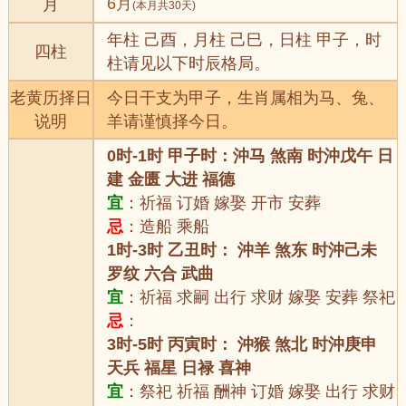
6月
月
(本月共30天)
年柱 己酉，月柱 己巳，日柱 甲子，时
四柱
柱请见以下时辰格局。
老黄历择日
今日干支为甲子，生肖属相为马、兔、
说明
羊请谨慎择今日。
0时-1时 甲子时：沖马 煞南 时沖戊午 日
建 金匮 大进 福德
宜
：祈福 订婚 嫁娶 开市 安葬
忌
：造船 乘船
1时-3时 乙丑时： 沖羊 煞东 时沖己未
罗纹 六合 武曲
宜
：祈福 求嗣 出行 求财 嫁娶 安葬 祭祀
忌
：
3时-5时 丙寅时： 沖猴 煞北 时沖庚申
天兵 福星 日禄 喜神
宜
：祭祀 祈福 酬神 订婚 嫁娶 出行 求财