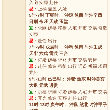
入宅 安葬 赴任
忌
：上樑 盖屋 入殓
5时-7时 丁卯时： 沖鸡 煞西 时沖辛酉
日刑 帝旺 天赦 玉堂
宜
：求嗣 嫁娶 移徙 入宅 开市 交易 修造
安葬
忌
：赴任 出行
7时-9时 戊辰时： 沖狗 煞南 时沖壬戍
天牢 六戊 雷兵 三合
宜
：订婚 嫁娶 求财 开市 交易 安床
忌
：赴任 修造 移徙 出行 词讼 祈福 求嗣
乘船
9时-11时 己巳时： 沖猪 煞东 时沖癸亥
大退 元武 进贵
宜
：祈福 求嗣 订婚 嫁娶 入宅 开市 交易
忌
：开光 修造 安葬 赴任 出行
11时-13时 庚午时： 沖鼠 煞北 时沖甲子