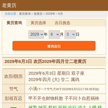
老黄历
当前位置：
黄历查询
>
老黄历
>
2029年
>
6月
黄历查询
黄历选择
吉日挑选
年
月
日
2029年6月3日 农历2029年四月廿二老黄历
2029年6月3日 星期日 双子座
农历/阴历
2029年四月 (大) 廿二 属鸡
小满
节气
(下一个节气:
芒种
于2029年6月5日17:09:36开始)
彭祖百忌
甲不开仓财物耗散 子不问卜自惹祸殃
嫁娶,纳采,祭祀,祈福,出行,动土,上樑,移