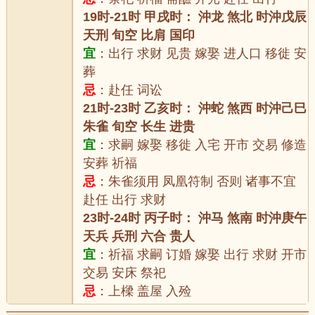
19时-21时 甲戌时： 沖龙 煞北 时沖戊辰
天刑 旬空 比肩 国印
宜
：出行 求财 见贵 嫁娶 进人口 移徙 安
葬
忌
：赴任 词讼
21时-23时 乙亥时： 沖蛇 煞西 时沖己巳
朱雀 旬空 长生 进贵
宜
：求嗣 嫁娶 移徙 入宅 开市 交易 修造
安葬 祈福
忌
：朱雀须用 凤凰符制 否则 诸事不宜
赴任 出行 求财
23时-24时 丙子时： 沖马 煞南 时沖庚午
天兵 兵刑 六合 贵人
宜
：祈福 求嗣 订婚 嫁娶 出行 求财 开市
交易 安床 祭祀
忌
：上樑 盖屋 入殓