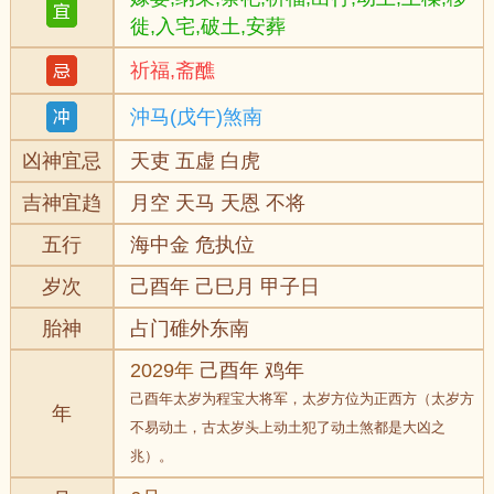
徙,入宅,破土,安葬
祈福,斋醮
沖马(戊午)煞南
凶神宜忌
天吏 五虚 白虎
吉神宜趋
月空 天马 天恩 不将
五行
海中金 危执位
岁次
己酉年 己巳月 甲子日
胎神
占门碓外东南
2029年
己酉年 鸡年
己酉年太岁为程宝大将军，太岁方位为正西方（太岁方
年
不易动土，古太岁头上动土犯了动土煞都是大凶之
兆）。