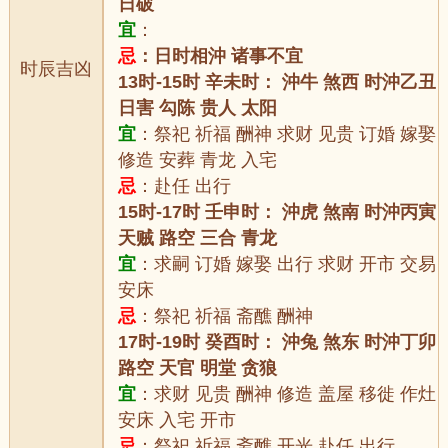
日破
宜
：
忌
：日时相沖 诸事不宜
时辰吉凶
13时-15时 辛未时： 沖牛 煞西 时沖乙丑
日害 勾陈 贵人 太阳
宜
：祭祀 祈福 酬神 求财 见贵 订婚 嫁娶
修造 安葬 青龙 入宅
忌
：赴任 出行
15时-17时 壬申时： 沖虎 煞南 时沖丙寅
天贼 路空 三合 青龙
宜
：求嗣 订婚 嫁娶 出行 求财 开市 交易
安床
忌
：祭祀 祈福 斋醮 酬神
17时-19时 癸酉时： 沖兔 煞东 时沖丁卯
路空 天官 明堂 贪狼
宜
：求财 见贵 酬神 修造 盖屋 移徙 作灶
安床 入宅 开市
忌
：祭祀 祈福 斋醮 开光 赴任 出行