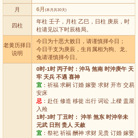
6月
月
(本月共30天)
年柱 壬子，月柱 乙巳，日柱 庚辰，时
四柱
柱请见以下时辰格局。
今日为十恶大败日，请谨慎择今日；
老黄历择日
今日干支为庚辰，生肖属相为狗、龙、
说明
兔请谨慎择今日。
0时-1时 丙子时：沖马 煞南 时沖庚午 天
牢 天兵 不遇 喜神
宜
：祈福 求嗣 订婚 嫁娶 求财 开市 交易
安床
忌
：赴任 修造 移徙 出行 词讼 上樑 盖屋
入殓
1时-3时 丁丑时： 沖羊 煞东 时沖辛未
元武 日刑 贵人 天赦
宜
：祭祀 祈福 酬神 求财 见贵 订婚 嫁娶