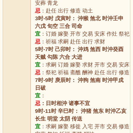
安葬 青龙
忌
：赴任 出行 修造 动土
3时-5时 戊寅时： 沖猴 煞北 时沖壬申
六戊 旬空 三合 司命
宜
：订婚 嫁娶 开市 交易 安床 作灶 祭祀
忌
：祈福 求嗣 赴任 出行 求财
5时-7时 己卯时： 沖鸡 煞西 时沖癸酉
天贼 勾陈 六合 大进
宜
：求嗣 订婚 嫁娶 求财 开市 交易 安床
忌
：祭祀 祈福 斋醮 酬神 赴任 出行 修造
7时-9时 庚辰时： 沖狗 煞南 时沖甲戍
日破
宜
：
忌
：日时相沖 诸事不宜
9时-11时 辛巳时： 沖猪 煞东 时沖乙亥
长生 明堂 太阴 传送
宜
：求嗣 嫁娶 移徙 入宅 开市 交易 修造