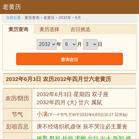
老黄历
当前位置：
黄历查询
>
老黄历
>
2032年
>
6月
黄历查询
黄历选择
吉日挑选
年
月
日
2032年6月3日 农历2032年四月廿六老黄历
2032年6月3日 星期四 双子座
农历/阴历
2032年四月 (大) 廿六 属鼠
小满
节气
(下一个节气:
芒种
于2032年6月5日10:27:32开始)
彭祖百忌
庚不经络织机虚张 辰不哭泣必主重丧
嫁娶,祭祀,祈福,求嗣,出行,出火,拆卸,修