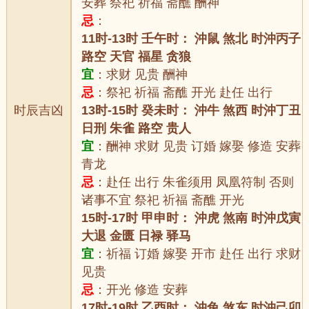
安葬 祭祀 祈福 斋醮 酬神
忌
：
11时-13时 壬午时： 沖鼠 煞北 时沖丙子
路空 天官 福星 贪狼
宜
：求财 见贵 酬神
忌
：祭祀 祈福 斋醮 开光 赴任 出行
时辰吉凶
13时-15时 癸未时： 沖牛 煞西 时沖丁丑
日刑 朱雀 路空 贵人
宜
：酬神 求财 见贵 订婚 嫁娶 修造 安葬
青龙
忌
：赴任 出行 朱雀须用 凤凰符制 否则
诸事不宜 祭祀 祈福 斋醮 开光
15时-17时 甲申时： 沖虎 煞南 时沖戊寅
大退 金匮 日禄 驿马
宜
：祈福 订婚 嫁娶 开市 赴任 出行 求财
见贵
忌
：开光 修造 安葬
17时-19时 乙酉时： 沖兔 煞东 时沖己卯