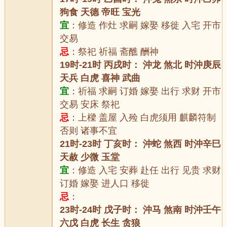
狗食 天德 帝旺 宝光
宜
：修造 作灶 求嗣 嫁娶 移徙 入宅 开市
交易
忌
：祭祀 祈福 斋醮 酬神
19时-21时 丙戌时： 沖龙 煞北 时沖庚辰
天兵 白虎 喜神 武曲
宜
：祈福 求嗣 订婚 嫁娶 出行 求财 开市
交易 安床 祭祀
忌
：上樑 盖屋 入殓 白虎须用 麒麟符制
否则 诸事不宜
21时-23时 丁亥时： 沖蛇 煞西 时沖辛巳
天赦 少微 玉堂
宜
：修造 入宅 安葬 赴任 出行 见贵 求财
订婚 嫁娶 进人口 移徙
忌
：
23时-24时 戊子时： 沖马 煞南 时沖壬午
六戊 白虎 长生 贪狼