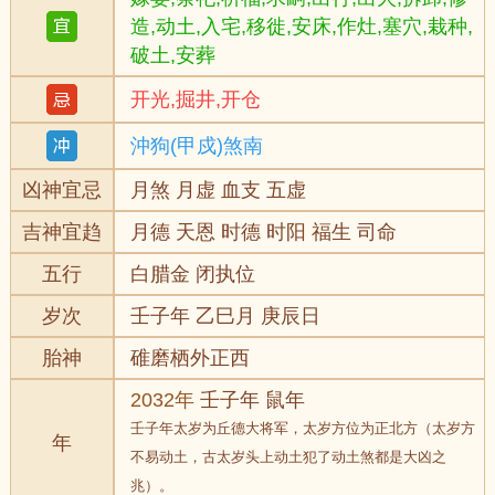
造,动土,入宅,移徙,安床,作灶,塞穴,栽种,
破土,安葬
开光,掘井,开仓
沖狗(甲戍)煞南
凶神宜忌
月煞 月虚 血支 五虚
吉神宜趋
月德 天恩 时德 时阳 福生 司命
五行
白腊金 闭执位
岁次
壬子年 乙巳月 庚辰日
胎神
碓磨栖外正西
2032年
壬子年 鼠年
壬子年太岁为丘德大将军，太岁方位为正北方（太岁方
年
不易动土，古太岁头上动土犯了动土煞都是大凶之
兆）。