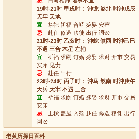
忌
：日时相沖 诸事不宜
19时-21时 甲戌时： 沖龙 煞北 时沖戊辰
天牢 天地
宜
：祭祀 祈福 合嵴 嫁娶 安葬
忌
：赴任 修造 移徙 出行 词讼
21时-23时 乙亥时： 沖蛇 煞西 时沖己巳
不遇 三合 木星 左辅
宜
：祈福 求嗣 订婚 嫁娶 求财 开市 交易
安床 见贵
忌
：赴任 出行
23时-24时 丙子时： 沖马 煞南 时沖庚午
天兵 天牢 不遇 三合
宜
：祈福 求嗣 订婚 嫁娶 求财 开市 交易
安床
忌
：上樑 盖屋 入殓 赴任 修造 移徙 出行
词讼
老黄历择日百科