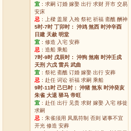
宜
：求嗣 订婚 嫁娶 出行 求财 开市 交易
安床
忌
：上樑 盖屋 入殓 祭祀 祈福 斋醮 酬神
5时-7时 丁卯时： 沖鸡 煞西 时沖辛酉
日建 天赦 明堂
宜
：修造 入宅 安葬
忌
：造船 乘船
7时-9时 戊辰时： 沖狗 煞南 时沖壬戍
天刑 六戊 雷兵 武曲
宜
：祭祀 斋醮 订婚 嫁娶 出行 安葬
忌
：赴任 词讼 祈福 求嗣 乘船
9时-11时 己巳时： 沖猪 煞东 时沖癸亥
朱雀 大退 驿马 帝旺
宜
：赴任 出行 见贵 求财 嫁娶 入宅 移徙
求嗣
忌
：朱雀须用 凤凰符制 否则 诸事不宜
开光 修造 安葬