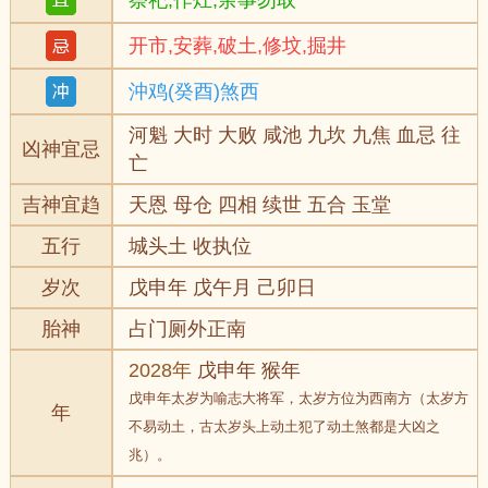
祭祀,作灶,余事勿取
开市,安葬,破土,修坟,掘井
沖鸡(癸酉)煞西
河魁 大时 大败 咸池 九坎 九焦 血忌 往
凶神宜忌
亡
吉神宜趋
天恩 母仓 四相 续世 五合 玉堂
五行
城头土 收执位
岁次
戊申年 戊午月 己卯日
胎神
占门厕外正南
2028年
戊申年 猴年
戊申年太岁为喻志大将军，太岁方位为西南方（太岁方
年
不易动土，古太岁头上动土犯了动土煞都是大凶之
兆）。