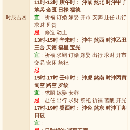
11时-13时 庚午时： 沖鼠 煞北 时沖甲子
地兵 金匮 日禄 福德
时辰吉凶
宜
：祈福 订婚 嫁娶 开市 安葬 赴任 出行
求财 见贵
忌
：修造 动土
13时-15时 辛未时： 沖牛 煞西 时沖乙丑
三合 天德 福星 宝光
宜
：祈福 求嗣 订婚 嫁娶 出行 求财 开市
交易 安床 祭祀
忌
：
15时-17时 壬申时： 沖虎 煞南 时沖丙寅
旬空 路空 罗纹
宜
：求嗣 嫁娶 安葬
忌
：赴任 出行 求财 祭祀 祈福 斋醮 开光
17时-19时 癸酉时： 沖兔 煞东 时沖丁卯
日破
宜
：