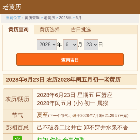
老黄历
当前位置：
黄历查询
>
老黄历
>
2028年
>
6月
黄历查询
黄历选择
吉日挑选
年
月
日
2028年6月23日 农历2028年闰五月初一老黄历
2028年6月23日 星期五 巨蟹座
农历/阴历
2028年闰五月 (小) 初一 属猴
夏至
节气
(下一个节气:
小暑
于2028年7月6日21:29:57开始)
彭祖百忌
己不破券二比并亡 卯不穿井水泉不香