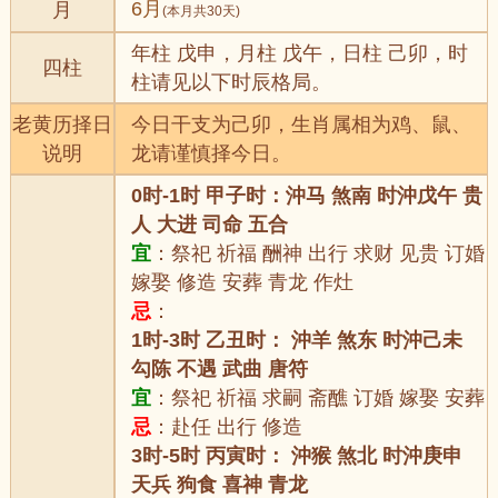
6月
月
(本月共30天)
年柱 戊申，月柱 戊午，日柱 己卯，时
四柱
柱请见以下时辰格局。
老黄历择日
今日干支为己卯，生肖属相为鸡、鼠、
说明
龙请谨慎择今日。
0时-1时 甲子时：沖马 煞南 时沖戊午 贵
人 大进 司命 五合
宜
：祭祀 祈福 酬神 出行 求财 见贵 订婚
嫁娶 修造 安葬 青龙 作灶
忌
：
1时-3时 乙丑时： 沖羊 煞东 时沖己未
勾陈 不遇 武曲 唐符
宜
：祭祀 祈福 求嗣 斋醮 订婚 嫁娶 安葬
忌
：赴任 出行 修造
3时-5时 丙寅时： 沖猴 煞北 时沖庚申
天兵 狗食 喜神 青龙