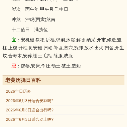
岁次：丙午年 甲午月 壬申日
冲煞：沖虎(丙寅)煞南
十二值日：满执位
宜
：安机械,祭祀,祈福,求嗣,沐浴,解除,纳采,
开市
,修造,竖
柱,上樑,开柱眼,安碓,归岫,补垣,塞穴,拆卸,放水,出火,扫舍,开生
坟,合寿木,安葬,谢土,启钻,除服,成服
忌
：嫁娶,安床,作灶,动土,破土,造船
老黄历择日百科
2026年日历表
2026年6月3日适合安葬吗?
2026年6月3日适合出行吗?
2026年6月3日适合动土吗?