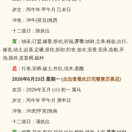
岁次：丙午年 甲午月 己未日
冲煞：沖牛(癸丑)煞西
十二值日：除执位
宜
：纳采,订盟,嫁娶,祭祀,祈福,
开市
,纳财,立券,移徙,出行,
修造,动土,起基,定磉,竖柱,拆卸,扫舍,放水,安香,安床,造船,开
池,掘井,造畜稠,栽种
忌
：行丧,安葬,破土,作灶,伐木,斋醮
2026年6月15日 星期一
(点击查看此日完整黄历喜忌)
农历：2026年五月 (小) 初一 属马
岁次：丙午年 甲午月 庚申日
冲煞：沖虎(甲寅)煞南
十二值日：满执位