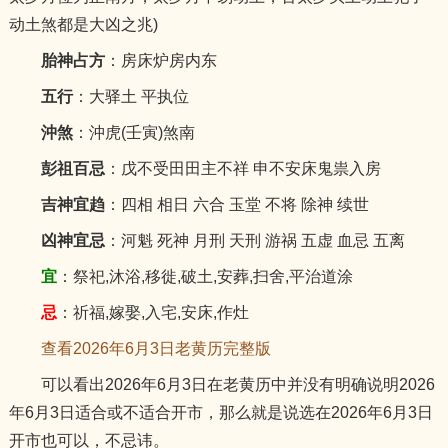
动土煞都是大凶之兆)
胎神占方
：房床炉房内东
五行
：大驿土 平执位
沖煞
：沖虎(壬寅)煞南
彭祖百忌
：戊不受田田主不祥 申不安床鬼祟入房
吉神宜趋
：四相 相日 六合 玉堂 不将 除神 续世
凶神宜忌
：河魁 死神 月刑 天刑 游祸 五虚 血忌 五离
宜
：祭祀,沐浴,移徙,破土,安葬,扫舍,平治道涂
忌
：祈福,嫁娶,入宅,安床,作灶
查看2026年6月3日老黄历完整版
可以看出2026年6月3日在老黄历中并没有明确说明2026
年6月3日适合或不适合开市，那么就是说选在2026年6月3日
开市也可以，不忌讳。