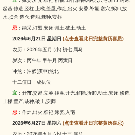
宜
：嫁娶,开光,祭祀,祈福,出行,解除,移徙,入宅,
开市
,纳财,
起基,修造,竖柱,上樑,盖屋,作灶,出火,安香,补垣,塞穴,拆卸,放
水,扫舍,造仓,造船,栽种,安葬
忌
：纳采,订盟,安床,谢土,破土,动土
2026年6月21日 星期日
(点击查看此日完整黄历喜忌)
农历：2026年五月 (小) 初七 属马
岁次：丙午年 甲午月 丙寅日
冲煞：沖猴(庚申)煞北
十二值日：成执位
宜
：
开市
,交易,立券,挂匾,开光,解除,拆卸,动土,安床,修造,
上樑,置产,栽种,破土,安葬
忌
：作灶,出火,祭祀,嫁娶,入宅
2026年6月27日 星期六
(点击查看此日完整黄历喜忌)
农历：2026年五月 (小) 十三 属马