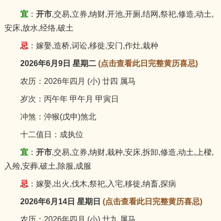
宜
：
开市
,交易,立券,纳财,开池,开厕,结网,祭祀,修造,动土,
安床,放水,经络,破土
忌
：嫁娶,造桥,词讼,移徙,安门,作灶,栽种
2026年6月9日 星期二
(点击查看此日完整黄历喜忌)
农历：2026年四月 (小) 廿四 属马
岁次：丙午年 甲午月 甲寅日
冲煞：沖猴(戊申)煞北
十二值日：成执位
宜
：
开市
,交易,立券,纳财,栽种,安床,拆卸,修造,动土,上樑,
入殓,安葬,破土,除服,成服
忌
：嫁娶,出火,伐木,祭祀,入宅,移徙,纳畜,探病
2026年6月14日 星期日
(点击查看此日完整黄历喜忌)
农历：2026年四月 (小) 廿九 属马