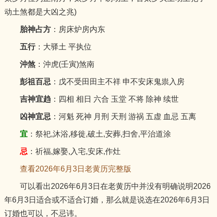
动土煞都是大凶之兆)
胎神占方
：房床炉房内东
五行
：大驿土 平执位
沖煞
：沖虎(壬寅)煞南
彭祖百忌
：戊不受田田主不祥 申不安床鬼祟入房
吉神宜趋
：四相 相日 六合 玉堂 不将 除神 续世
凶神宜忌
：河魁 死神 月刑 天刑 游祸 五虚 血忌 五离
宜
：祭祀,沐浴,移徙,破土,安葬,扫舍,平治道涂
忌
：祈福,嫁娶,入宅,安床,作灶
查看2026年6月3日老黄历完整版
可以看出2026年6月3日在老黄历中并没有明确说明2026
年6月3日适合或不适合订婚，那么就是说选在2026年6月3日
订婚也可以，不忌讳。