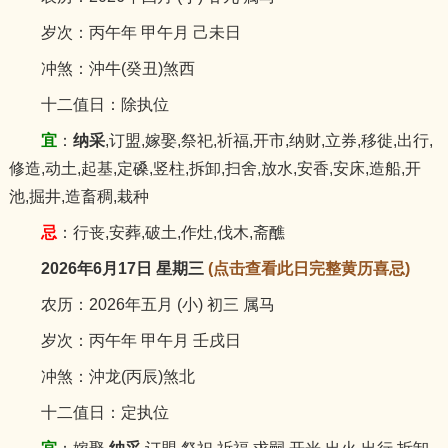
岁次：丙午年 甲午月 己未日
冲煞：沖牛(癸丑)煞西
十二值日：除执位
宜
：
纳采
,订盟,嫁娶,祭祀,祈福,开市,纳财,立券,移徙,出行,
修造,动土,起基,定磉,竖柱,拆卸,扫舍,放水,安香,安床,造船,开
池,掘井,造畜稠,栽种
忌
：行丧,安葬,破土,作灶,伐木,斋醮
2026年6月17日 星期三
(点击查看此日完整黄历喜忌)
农历：2026年五月 (小) 初三 属马
岁次：丙午年 甲午月 壬戌日
冲煞：沖龙(丙辰)煞北
十二值日：定执位