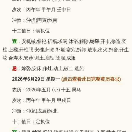
岁次：丙午年 甲午月 壬申日
冲煞：沖虎(丙寅)煞南
十二值日：满执位
宜
：安机械,祭祀,祈福,求嗣,沐浴,解除,
纳采
,开市,修造,竖
柱,上樑,开柱眼,安碓,归岫,补垣,塞穴,拆卸,放水,出火,扫舍,开生
坟,合寿木,安葬,谢土,启钻,除服,成服
忌
：嫁娶,安床,作灶,动土,破土,造船
2026年6月29日 星期一
(点击查看此日完整黄历喜忌)
农历：2026年五月 (小) 十五 属马
岁次：丙午年 甲午月 甲戌日
冲煞：沖龙(戊辰)煞北
十二值日：定执位