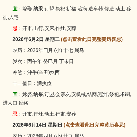
宜
：嫁娶,
纳采
,订盟,祭祀,祈福,治病,造车器,修造,动土,移
徙,入宅
忌
：开市,出行,安床,作灶,安葬
2026年6月2日 星期二
(点击查看此日完整黄历喜忌)
农历：2026年四月 (小) 十七 属马
岁次：丙午年 癸巳月 丁未日
冲煞：沖牛(辛丑)煞西
十二值日：满执位
宜
：嫁娶,
纳采
,订盟,会亲友,安机械,结网,冠笄,祭祀,求嗣,
进人口,经络
忌
：开市,作灶,动土,行丧,安葬
2026年6月14日 星期日
(点击查看此日完整黄历喜忌)
农历：2026年四月 (小) 廿九 属马