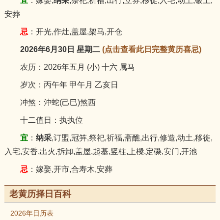
宜
：嫁娶,
纳采
,祭祀,祈福,出行,立券,移徙,入宅,动土,破土,
安葬
忌
：开光,作灶,盖屋,架马,开仓
2026年6月30日 星期二
(点击查看此日完整黄历喜忌)
农历：2026年五月 (小) 十六 属马
岁次：丙午年 甲午月 乙亥日
冲煞：沖蛇(己巳)煞西
十二值日：执执位
宜
：
纳采
,订盟,冠笄,祭祀,祈福,斋醮,出行,修造,动土,移徙,
入宅,安香,出火,拆卸,盖屋,起基,竖柱,上樑,定磉,安门,开池
忌
：嫁娶,开市,合寿木,安葬
老黄历择日百科
2026年日历表