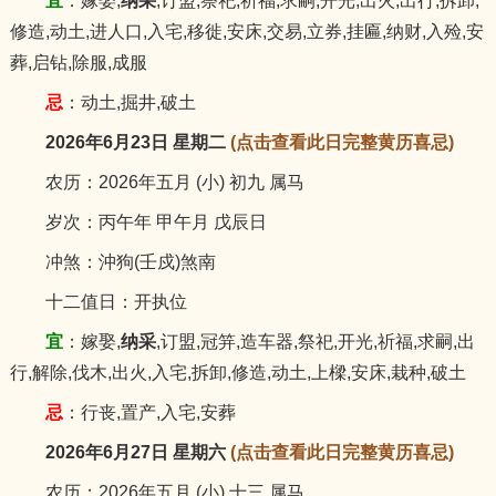
宜
：嫁娶,
纳采
,订盟,祭祀,祈福,求嗣,开光,出火,出行,拆卸,
修造,动土,进人口,入宅,移徙,安床,交易,立券,挂匾,纳财,入殓,安
葬,启钻,除服,成服
忌
：动土,掘井,破土
2026年6月23日 星期二
(点击查看此日完整黄历喜忌)
农历：2026年五月 (小) 初九 属马
岁次：丙午年 甲午月 戊辰日
冲煞：沖狗(壬戍)煞南
十二值日：开执位
宜
：嫁娶,
纳采
,订盟,冠笄,造车器,祭祀,开光,祈福,求嗣,出
行,解除,伐木,出火,入宅,拆卸,修造,动土,上樑,安床,栽种,破土
忌
：行丧,置产,入宅,安葬
2026年6月27日 星期六
(点击查看此日完整黄历喜忌)
农历：2026年五月 (小) 十三 属马