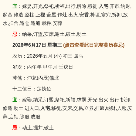
宜
：嫁娶,开光,祭祀,祈福,出行,解除,移徙,
入宅
,开市,纳财,
起基,修造,竖柱,上樑,盖屋,作灶,出火,安香,补垣,塞穴,拆卸,放
水,扫舍,造仓,造船,栽种,安葬
忌
：纳采,订盟,安床,谢土,破土,动土
2026年6月17日 星期三
(点击查看此日完整黄历喜忌)
农历：2026年五月 (小) 初三 属马
岁次：丙午年 甲午月 壬戌日
冲煞：沖龙(丙辰)煞北
十二值日：定执位
宜
：嫁娶,纳采,订盟,祭祀,祈福,求嗣,开光,出火,出行,拆卸,
修造,动土,进人口,
入宅
,移徙,安床,交易,立券,挂匾,纳财,入殓,安
葬,启钻,除服,成服
忌
：动土,掘井,破土