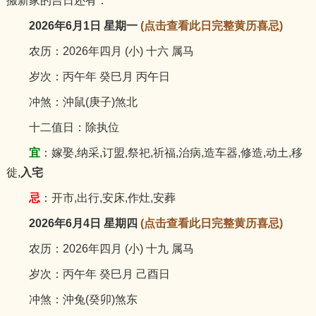
搬新家的吉日还有：
2026年6月1日 星期一
(点击查看此日完整黄历喜忌)
农历：2026年四月 (小) 十六 属马
岁次：丙午年 癸巳月 丙午日
冲煞：沖鼠(庚子)煞北
十二值日：除执位
宜
：嫁娶,纳采,订盟,祭祀,祈福,治病,造车器,修造,动土,移
徙,
入宅
忌
：开市,出行,安床,作灶,安葬
2026年6月4日 星期四
(点击查看此日完整黄历喜忌)
农历：2026年四月 (小) 十九 属马
岁次：丙午年 癸巳月 己酉日
冲煞：沖兔(癸卯)煞东