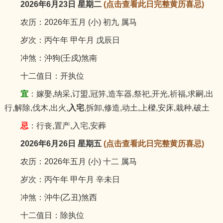
2026年6月23日 星期二
(点击查看此日完整黄历喜忌)
农历：2026年五月 (小) 初九 属马
岁次：丙午年 甲午月 戊辰日
冲煞：沖狗(壬戍)煞南
十二值日：开执位
宜
：嫁娶,纳采,订盟,冠笄,造车器,祭祀,开光,祈福,求嗣,出
行,解除,伐木,出火,
入宅
,拆卸,修造,动土,上樑,安床,栽种,破土
忌
：行丧,置产,入宅,安葬
2026年6月26日 星期五
(点击查看此日完整黄历喜忌)
农历：2026年五月 (小) 十二 属马
岁次：丙午年 甲午月 辛未日
冲煞：沖牛(乙丑)煞西
十二值日：除执位