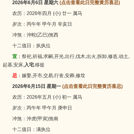
2026年6月6日 星期六
(点击查看此日完整黄历喜忌)
农历：2026年四月 (小) 廿一 属马
岁次：丙午年 甲午月 辛亥日
冲煞：沖蛇(乙巳)煞西
十二值日：执执位
宜
：祭祀,祈福,求嗣,开光,出行,伐木,出火,拆卸,修造,动土,
起基,安床,
入宅
,移徙
忌
：嫁娶,开市,交易,行丧,安葬,修坟
2026年6月15日 星期一
(点击查看此日完整黄历喜忌)
农历：2026年五月 (小) 初一 属马
岁次：丙午年 甲午月 庚申日
冲煞：沖虎(甲寅)煞南
十二值日：满执位