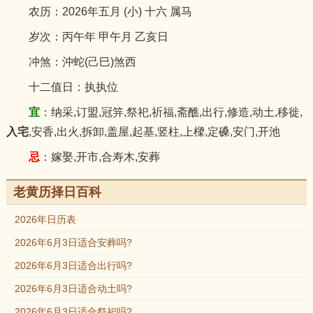
农历：2026年五月 (小) 十六 属马
岁次：丙午年 甲午月 乙亥日
冲煞：沖蛇(己巳)煞西
十二值日：执执位
宜
：纳采,订盟,冠笄,祭祀,祈福,斋醮,出行,修造,动土,移徙,
入宅
,安香,出火,拆卸,盖屋,起基,竖柱,上樑,定磉,安门,开池
忌
：嫁娶,开市,合寿木,安葬
老黄历择日百科
2026年日历表
2026年6月3日适合安葬吗?
2026年6月3日适合出行吗?
2026年6月3日适合动土吗?
2026年6月3日适合祭祀吗?