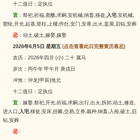
十二值日：定执位
宜
：祭祀,祈福,斋醮,求嗣,安机械,纳畜,移徙,
入宅
,安机械,
塑绘,开光,起基,竖柱,上樑,作灶,安门,安香,出火,盖屋,启钻,安葬
忌
：动土,破土,嫁娶,嫁娶
2026年6月5日 星期五
(点击查看此日完整黄历喜忌)
农历：2026年四月 (小) 二十 属马
岁次：丙午年 甲午月 庚戌日
冲煞：沖龙(甲辰)煞北
十二值日：定执位
宜
：嫁娶,祭祀,开光,祈福,求嗣,出行,出火,拆卸,动土,修造,
进人口,
入宅
,移徙,安床,挂匾,交易,立券,栽种,纳畜,入殓,破土,启
钻,安葬
忌
：