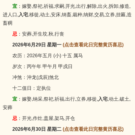
宜
：嫁娶,祭祀,祈福,求嗣,开光,出行,解除,出火,拆卸,修造,
进人口,
入宅
,移徙,动土,安床,纳畜,栽种,纳财,交易,立券,挂匾,造
畜稠
忌
：安葬,开生坟,秋,行丧
2026年6月29日 星期一
(点击查看此日完整黄历喜忌)
农历：2026年五月 (小) 十五 属马
岁次：丙午年 甲午月 甲戌日
冲煞：沖龙(戊辰)煞北
十二值日：定执位
宜
：嫁娶,纳采,祭祀,祈福,出行,立券,移徙,
入宅
,动土,破土,
安葬
忌
：开光,作灶,盖屋,架马,开仓
2026年6月30日 星期二
(点击查看此日完整黄历喜忌)