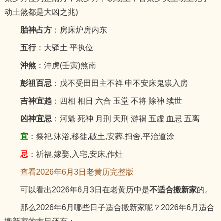
动土煞都是大凶之兆)
胎神占方
：房床炉房内东
五行
：大驿土 平执位
沖煞
：沖虎(壬寅)煞南
彭祖百忌
：戊不受田田主不祥 申不安床鬼祟入房
吉神宜趋
：四相 相日 六合 玉堂 不将 除神 续世
凶神宜忌
：河魁 死神 月刑 天刑 游祸 五虚 血忌 五离
宜
：祭祀,沐浴,移徙,破土,安葬,扫舍,平治道涂
忌
：祈福,嫁娶,入宅,安床,作灶
查看2026年6月3日老黄历完整版
可以看出2026年6月3日在老黄历中是
不适合搬新家
的。
那么2026年6月哪些日子适合搬新家呢？2026年6月适合