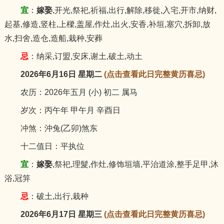
宜
：
嫁娶
,开光,祭祀,祈福,出行,解除,移徙,入宅,开市,纳财,
起基,修造,竖柱,上樑,盖屋,作灶,出火,安香,补垣,塞穴,拆卸,放
水,扫舍,造仓,造船,栽种,安葬
忌
：纳采,订盟,安床,谢土,破土,动土
2026年6月16日 星期二
(点击查看此日完整黄历喜忌)
农历：2026年五月 (小) 初二 属马
岁次：丙午年 甲午月 辛酉日
冲煞：沖兔(乙卯)煞东
十二值日：平执位
宜
：
嫁娶
,祭祀,理髮,作灶,修饰垣墙,平治道涂,整手足甲,沐
浴,冠笄
忌
：破土,出行,栽种
2026年6月17日 星期三
(点击查看此日完整黄历喜忌)