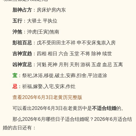
胎神占方
：房床炉房内东
五行
：大驿土 平执位
沖煞
：沖虎(壬寅)煞南
彭祖百忌
：戊不受田田主不祥 申不安床鬼祟入房
吉神宜趋
：四相 相日 六合 玉堂 不将 除神 续世
凶神宜忌
：河魁 死神 月刑 天刑 游祸 五虚 血忌 五离
宜
：祭祀,沐浴,移徙,破土,安葬,扫舍,平治道涂
忌
：祈福,嫁娶,入宅,安床,作灶
查看2026年6月3日老黄历完整版
可以看出2026年6月3日在老黄历中是
不适合结婚
的。
那么2026年6月哪些日子适合结婚呢？2026年6月适合结
婚的吉日还有：