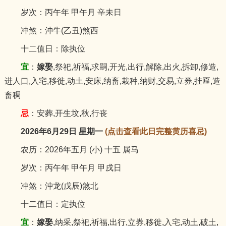
岁次：丙午年 甲午月 辛未日
冲煞：沖牛(乙丑)煞西
十二值日：除执位
宜
：
嫁娶
,祭祀,祈福,求嗣,开光,出行,解除,出火,拆卸,修造,
进人口,入宅,移徙,动土,安床,纳畜,栽种,纳财,交易,立券,挂匾,造
畜稠
忌
：安葬,开生坟,秋,行丧
2026年6月29日 星期一
(点击查看此日完整黄历喜忌)
农历：2026年五月 (小) 十五 属马
岁次：丙午年 甲午月 甲戌日
冲煞：沖龙(戊辰)煞北
十二值日：定执位
宜
：
嫁娶
,纳采,祭祀,祈福,出行,立券,移徙,入宅,动土,破土,