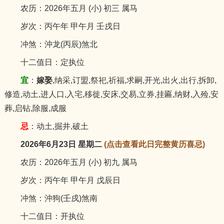
农历：2026年五月 (小) 初三 属马
岁次：丙午年 甲午月 壬戌日
冲煞：沖龙(丙辰)煞北
十二值日：定执位
宜
：
嫁娶
,纳采,订盟,祭祀,祈福,求嗣,开光,出火,出行,拆卸,
修造,动土,进人口,入宅,移徙,安床,交易,立券,挂匾,纳财,入殓,安
葬,启钻,除服,成服
忌
：动土,掘井,破土
2026年6月23日 星期二
(点击查看此日完整黄历喜忌)
农历：2026年五月 (小) 初九 属马
岁次：丙午年 甲午月 戊辰日
冲煞：沖狗(壬戍)煞南
十二值日：开执位