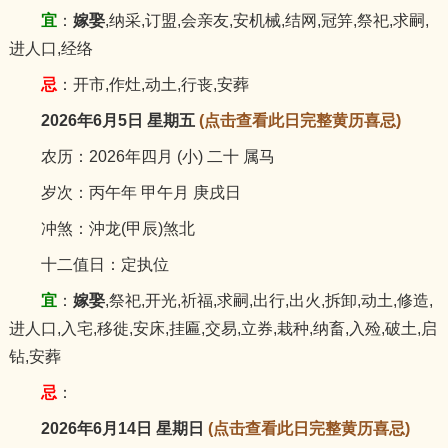
宜
：
嫁娶
,纳采,订盟,会亲友,安机械,结网,冠笄,祭祀,求嗣,
进人口,经络
忌
：开市,作灶,动土,行丧,安葬
2026年6月5日 星期五
(点击查看此日完整黄历喜忌)
农历：2026年四月 (小) 二十 属马
岁次：丙午年 甲午月 庚戌日
冲煞：沖龙(甲辰)煞北
十二值日：定执位
宜
：
嫁娶
,祭祀,开光,祈福,求嗣,出行,出火,拆卸,动土,修造,
进人口,入宅,移徙,安床,挂匾,交易,立券,栽种,纳畜,入殓,破土,启
钻,安葬
忌
：
2026年6月14日 星期日
(点击查看此日完整黄历喜忌)