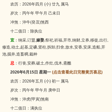
农历：2026年四月 (小) 廿九 属马
岁次：丙午年 甲午月 己未日
冲煞：沖牛(癸丑)煞西
十二值日：除执位
宜
：纳采,订盟,
嫁娶
,祭祀,祈福,开市,纳财,立券,移徙,出行,
修造,动土,起基,定磉,竖柱,拆卸,扫舍,放水,安香,安床,造船,开
池,掘井,造畜稠,栽种
忌
：行丧,安葬,破土,作灶,伐木,斋醮
2026年6月15日 星期一
(点击查看此日完整黄历喜忌)
农历：2026年五月 (小) 初一 属马
岁次：丙午年 甲午月 庚申日
冲煞：沖虎(甲寅)煞南
十二值日：满执位