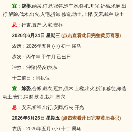
宜
：
嫁娶
,纳采,订盟,冠笄,造车器,祭祀,开光,祈福,求嗣,出
行,解除,伐木,出火,入宅,拆卸,修造,动土,上樑,安床,栽种,破土
忌
：行丧,置产,入宅,安葬
2026年6月24日 星期三
(点击查看此日完整黄历喜忌)
农历：2026年五月 (小) 初十 属马
岁次：丙午年 甲午月 己巳日
冲煞：沖猪(癸亥)煞东
十二值日：闭执位
宜
：
嫁娶
,合帐,裁衣,冠笄,伐木,上樑,出火,拆卸,移徙,修造,
动土,安门,纳财,筑堤,栽种,塞穴
忌
：安床,祈福,出行,安葬,行丧,开光
2026年6月26日 星期五
(点击查看此日完整黄历喜忌)
农历：2026年五月 (小) 十二 属马